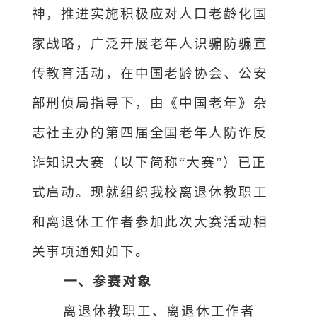
神，推进实施积极应对人口老龄化国
家战略，广泛开展老年人识骗防骗宣
传教育活动
，在
中国老龄协会
、
公安
部刑侦局
指导下，由《
中国老年
》
杂
志社主办的第
四
届全国老年人防诈反
诈知识大赛（以下简称
“大赛”）
已正
式启动。现就
组织
我校
离退休教职工
和离退休工作者参加
此次
大赛
活动
相
关事项
通知如下
。
一、参赛对象
离退休教职工
、离退休工作者