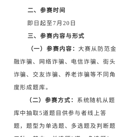
二、参赛时间
即日起
至
7
月
20
日
三、参赛内容与形式
（一）
参赛
内容：
大赛从防范金
融
诈骗
、网络
诈骗、电信诈骗、街头
诈骗、交友诈骗、养老诈骗
等不同角
度形成题库。
（二）
参赛
方式
：
系统随机从题
库中
抽取
5道题目供
参与者
线上答
题
，题型为单选题、多选题及判断题